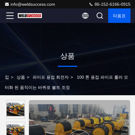
info@weldsuccess.com
86-152-6166-0915
따옴표
상품
집
>
상품
>
파이프 용접 회전자
>
100 톤 용접 파이프 롤러 모
터화 된 움직이는 바퀴로 볼트 조정